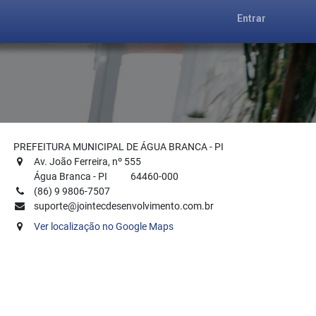
Entrar
PREFEITURA MUNICIPAL DE ÁGUA BRANCA - PI
Av. João Ferreira
, nº
555
Água Branca
-
PI
64460-000
(86) 9 9806-7507
suporte@jointecdesenvolvimento.com.br
Ver localização no Google Maps